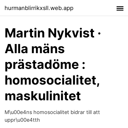
hurmanblirrikxsll.web.app
Martin Nykvist ·
Alla mäns
prästadöme :
homosocialitet,
maskulinitet
M\u00e4ns homosocialitet bidrar till att
uppr\u00e4tth