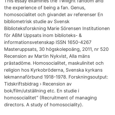
This essay examines the Twilight fandom and
the experience of being a fan. Genus,
homosocialitet och givandet av referenser En
bibliometrisk studie av Svensk
Biblioteksforskning Marie Sörensen Institutionen
för ABM Uppsats inom biblioteks- &
informationsvetenskap ISSN 1650-4267
Masteruppsats, 30 högskolepoäng, 2011, nr 520
Recension av Martin Nykvist, Alla mäns
prästadöme. Homosocialitet, maskulinitet och
religion hos Kyrkobröderna, Svenska kyrkans
lekmannaförbund 1918-1978. Forskningsoutput:
Tidskriftsbidrag › Recension av
bok/film/utställning etc. En studie i
homosocialitet” (Recruitment of managing
directors. A study of homosociality).