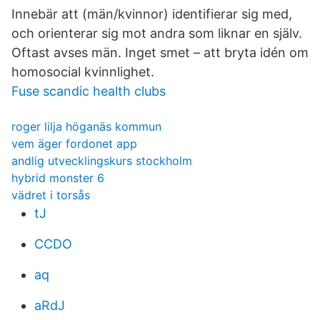
Innebär att (män/kvinnor) identifierar sig med,
och orienterar sig mot andra som liknar en själv.
Oftast avses män. Inget smet – att bryta idén om
homosocial kvinnlighet.
Fuse scandic health clubs
roger lilja höganäs kommun
vem äger fordonet app
andlig utvecklingskurs stockholm
hybrid monster 6
vädret i torsås
tJ
CCDO
aq
aRdJ