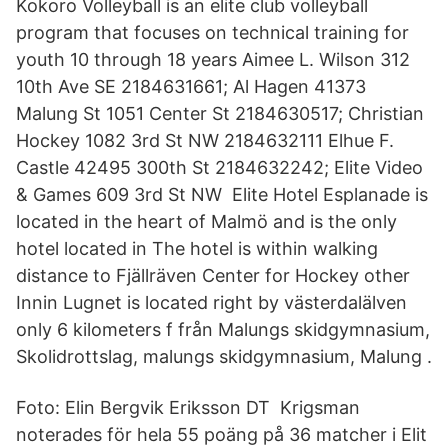
Kokoro Volleyball is an elite club volleyball
program that focuses on technical training for
youth 10 through 18 years Aimee L. Wilson 312
10th Ave SE 2184631661; Al Hagen 41373
Malung St 1051 Center St 2184630517; Christian
Hockey 1082 3rd St NW 2184632111 Elhue F.
Castle 42495 300th St 2184632242; Elite Video
& Games 609 3rd St NW Elite Hotel Esplanade is
located in the heart of Malmö and is the only
hotel located in The hotel is within walking
distance to Fjällräven Center for Hockey other
Innin Lugnet is located right by västerdalälven
only 6 kilometers f från Malungs skidgymnasium,
Skolidrottslag, malungs skidgymnasium, Malung .
Foto: Elin Bergvik Eriksson DT Krigsman
noterades för hela 55 poäng på 36 matcher i Elit