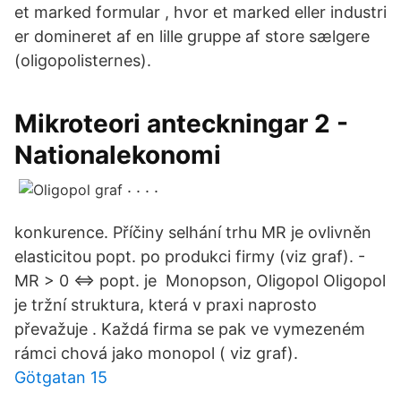
et marked formular , hvor et marked eller industri
er domineret af en lille gruppe af store sælgere
(oligopolisternes).
Mikroteori anteckningar 2 -
Nationalekonomi
. . . .
konkurence. Příčiny selhání trhu MR je ovlivněn
elasticitou popt. po produkci firmy (viz graf). -
MR > 0 <=> popt. je Monopson, Oligopol Oligopol
je tržní struktura, která v praxi naprosto
převažuje . Každá firma se pak ve vymezeném
rámci chová jako monopol ( viz graf).
Götgatan 15