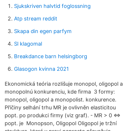
Sjukskriven halvtid foglossning
Atp stream reddit
Skapa din egen parfym
Sl klagomal
Breakdance barn helsingborg
Glasogon kvinna 2021
Ekonomická teória rozlišuje monopol, oligopol a
monopolnú konkurenciu, kde firma 3 formy:
monopol, oligopol a monopolist. konkurence.
Příčiny selhání trhu MR je ovlivněn elasticitou
popt. po produkci firmy (viz graf). - MR > 0 <=>
popt. je Monopson, Oligopol Oligopol je tržní