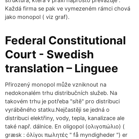
struktura, která v praxi naprosto převažuje .
Každá firma se pak ve vymezeném rámci chová
jako monopol ( viz graf).
Federal Constitutional
Court - Swedish
translation – Linguee
Přirozený monopol může vzniknout na
nedokonalém trhu distribučních služeb. Na
takovém trhu je potřeba "sítě" pro distribuci
vyráběného statku.Nejčastěji se jedná o
distribuci elektřiny, vody, tepla, kanalizace ale
také např. dálnice. En oligopol (ολιγοπώλιο) (
græsk : ὀλίγοι πωλητές " få myndigheder ") er