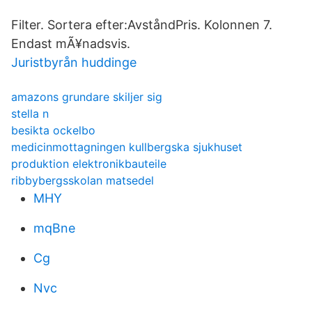
Filter. Sortera efter:​AvståndPris. Kolonnen 7.
Endast mÃ¥nadsvis.
Juristbyrån huddinge
amazons grundare skiljer sig
stella n
besikta ockelbo
medicinmottagningen kullbergska sjukhuset
produktion elektronikbauteile
ribbybergsskolan matsedel
MHY
mqBne
Cg
Nvc